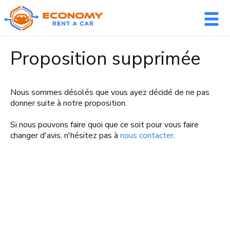
Connexion du membre
Proposition supprimée
Nom d'utilisateur
Nous sommes désolés que vous ayez décidé de ne pas
donner suite à notre proposition.
Mot de passe
Si nous pouvons faire quoi que ce soit pour vous faire
changer d'avis, n'hésitez pas à
nous contacter
.
CONNEXION
Mot de passe oublié?
VOUS N'ÊTES PAS ENCORE MEMBRE ? INSCRIVEZ-VOUS
MAINTENANT!